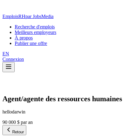
EmploisRH
par JobsMedia
Recherche d'emplois
Meilleurs employeurs
À propos
Publier une offre
EN
Connexion
Agent/agente des ressources humaines
hellodarwin
90 000 $ par an
Retour