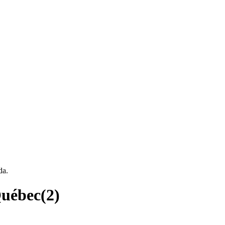
da.
Québec
(
2
)