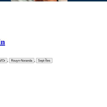
in
,
,
d'Or
Rouyn-Noranda
Sept-Îles