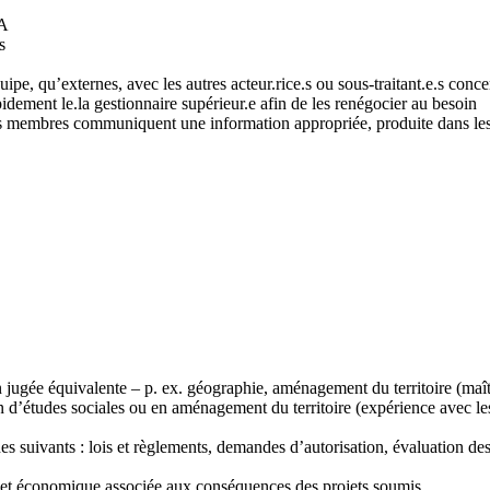
BA
s
ipe, qu’externes, avec les autres acteur.rice.s ou sous-traitant.e.s conce
pidement le.la gestionnaire supérieur.e afin de les renégocier au besoin
les membres communiquent une information appropriée, produite dans les 
 jugée équivalente – p. ex. géographie, aménagement du territoire (maîtr
 d’études sociales ou en aménagement du territoire (expérience avec le
 suivants : lois et règlements, demandes d’autorisation, évaluation des
e et économique associée aux conséquences des projets soumis