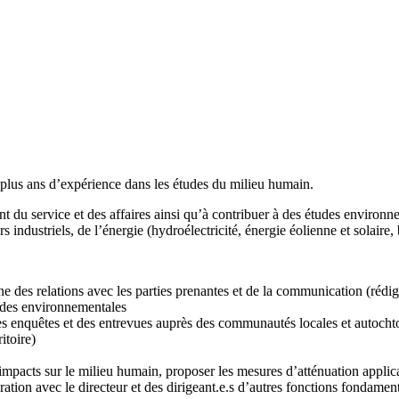
 plus ans d’expérience dans les études du milieu humain.
nt du service et des affaires ainsi qu’à contribuer à des études environ
rs industriels, de l’énergie (hydroélectricité, énergie éolienne et solair
des relations avec les parties prenantes et de la communication (rédige
tudes environnementales
s enquêtes et des entrevues auprès des communautés locales et autochton
itoire)
 impacts sur le milieu humain, proposer les mesures d’atténuation applic
ation avec le directeur et des dirigeant.e.s d’autres fonctions fondament