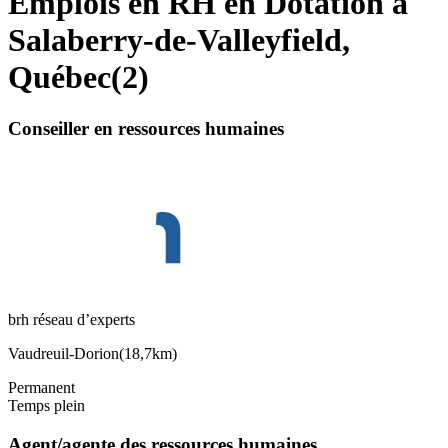
Emplois en RH en Dotation à
Salaberry-de-Valleyfield,
Québec
(
2
)
Conseiller en ressources humaines
brh réseau d’experts
Vaudreuil-Dorion
(
18,7km
)
Permanent
Temps plein
Agent/agente des ressources humaines