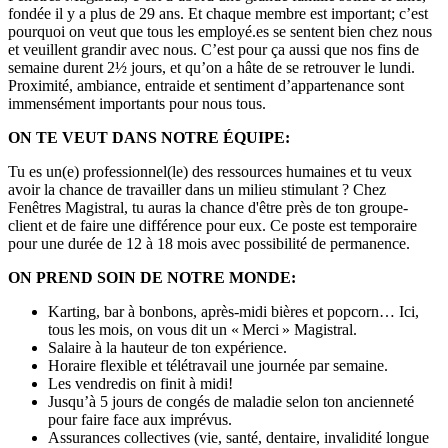
fondée il y a plus de 29 ans. Et chaque membre est important; c’est
pourquoi on veut que tous les employé.es se sentent bien chez nous
et veuillent grandir avec nous. C’est pour ça aussi que nos fins de
semaine durent 2½ jours, et qu’on a hâte de se retrouver le lundi.
Proximité, ambiance, entraide et sentiment d’appartenance sont
immensément importants pour nous tous.
ON TE VEUT DANS NOTRE ÉQUIPE:
Tu es un(e) professionnel(le) des ressources humaines et tu veux
avoir la chance de travailler dans un milieu stimulant ? Chez
Fenêtres Magistral, tu auras la chance d'être près de ton groupe-
client et de faire une différence pour eux. Ce poste est temporaire
pour une durée de 12 à 18 mois avec possibilité de permanence.
ON PREND SOIN DE NOTRE MONDE:
Karting, bar à bonbons, après-midi bières et popcorn… Ici,
tous les mois, on vous dit un « Merci » Magistral.
Salaire à la hauteur de ton expérience.
Horaire flexible et télétravail une journée par semaine.
Les vendredis on finit à midi!
Jusqu’à 5 jours de congés de maladie selon ton ancienneté
pour faire face aux imprévus.
Assurances collectives (vie, santé, dentaire, invalidité longue