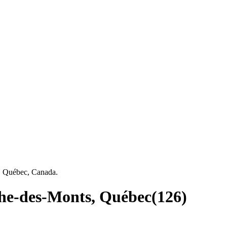
c
, Québec, Canada.
the-des-Monts, Québec
(
126
)