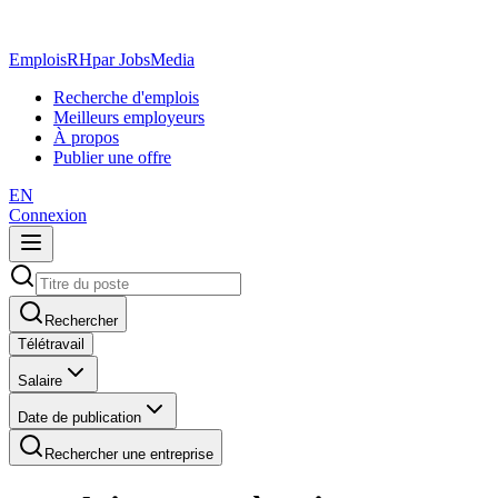
EmploisRH
par JobsMedia
Recherche d'emplois
Meilleurs employeurs
À propos
Publier une offre
EN
Connexion
Rechercher
Télétravail
Salaire
Date de publication
Rechercher une entreprise