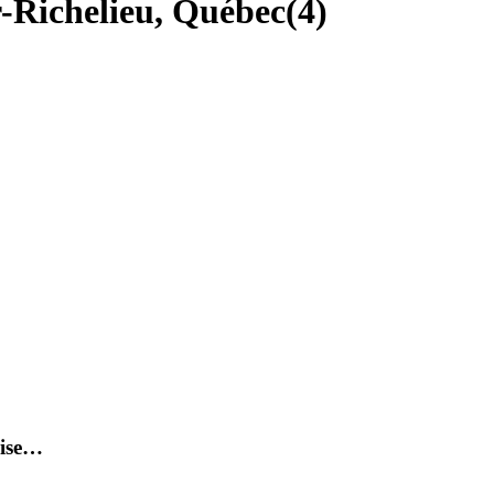
-Richelieu, Québec
(
4
)
rise…