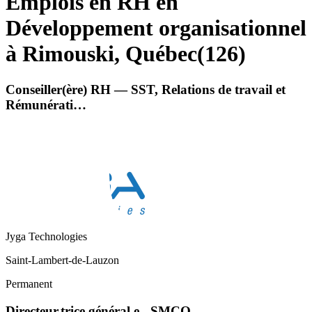
Emplois en RH en
Développement organisationnel
à Rimouski, Québec
(
126
)
Conseiller(ère) RH — SST, Relations de travail et
Rémunérati…
Jyga Technologies
Saint-Lambert-de-Lauzon
Permanent
Directeur.trice général.e - SMCQ