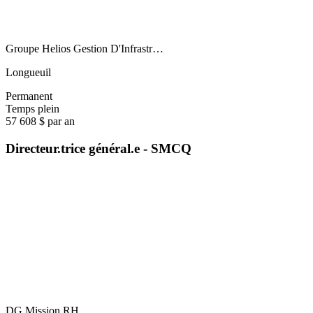
Groupe Helios Gestion D'Infrastr…
Longueuil
Permanent
Temps plein
57 608 $ par an
Directeur.trice général.e - SMCQ
DG Mission RH