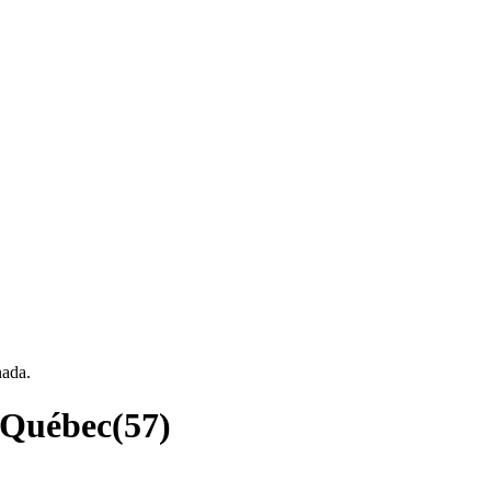
nada.
 Québec
(
57
)