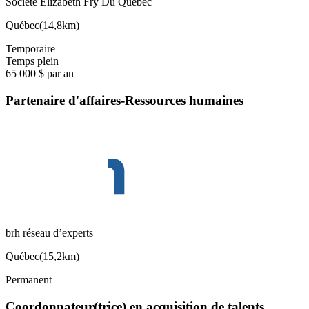
Societe Elizabeth Fry Du Quebec
Québec
(
14,8km
)
Temporaire
Temps plein
65 000 $ par an
Partenaire d'affaires-Ressources humaines
brh réseau d’experts
Québec
(
15,2km
)
Permanent
Coordonnateur(trice) en acquisition de talents