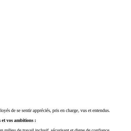
oyés de se sentir appréciés, pris en charge, vus et entendus.
 et vos ambitions :
 milieu de travail inclusif, sécurisant et digne de confiance.