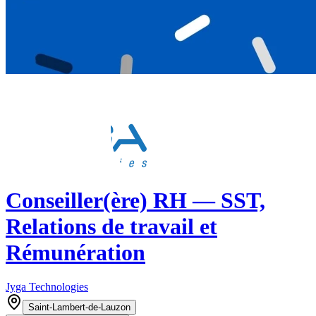
Conseiller(ère) RH — SST,
Relations de travail et
Rémunération
Jyga Technologies
Saint-Lambert-de-Lauzon