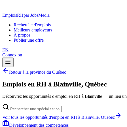
EmploisRH
par JobsMedia
Recherche d'emplois
Meilleurs employeurs
À propos
Publier une offre
EN
Connexion
Retour à la province du Québec
Emplois en RH à Blainville, Québec
Découvrez les opportunités d'emploi en RH à Blainville — un lieu u
Voir tous les opportunités d'emploi en RH à Blainville, Québec
Développement des compétences