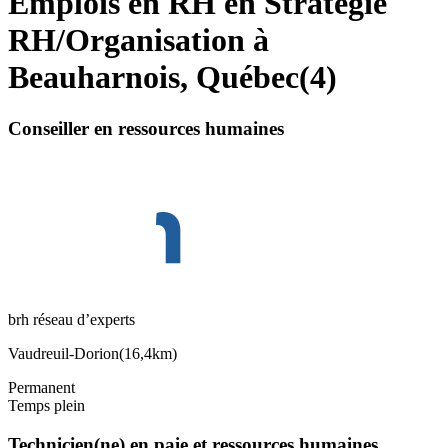
Emplois en RH en Stratégie
RH/Organisation à
Beauharnois, Québec
(
4
)
Conseiller en ressources humaines
brh réseau d’experts
Vaudreuil-Dorion
(
16,4km
)
Permanent
Temps plein
Technicien(ne) en paie et ressources humaines