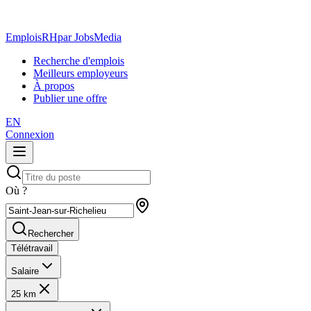
EmploisRH
par JobsMedia
Recherche d'emplois
Meilleurs employeurs
À propos
Publier une offre
EN
Connexion
Où ?
Rechercher
Télétravail
Salaire
25 km