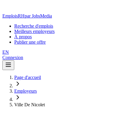
EmploisRH
par JobsMedia
Recherche d'emplois
Meilleurs employeurs
À propos
Publier une offre
EN
Connexion
Page d'accueil
Employeurs
Ville De Nicolet