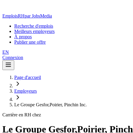
EmploisRH
par JobsMedia
Recherche d'emplois
Meilleurs employeurs
À propos
Publier une offre
EN
Connexion
Page d'accueil
Employeurs
Le Groupe Gesfor,Poirier, Pinchin Inc.
Carrière en RH chez
Le Groupe Gesfor,Poirier, Pinch