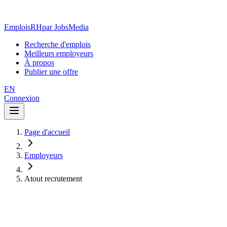
EmploisRH
par JobsMedia
Recherche d'emplois
Meilleurs employeurs
À propos
Publier une offre
EN
Connexion
Page d'accueil
Employeurs
Atout recrutement