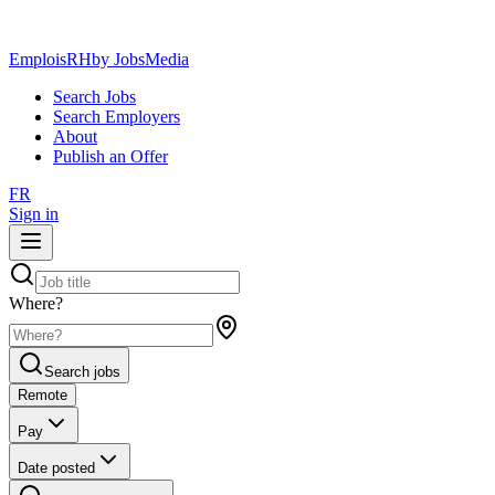
EmploisRH
by JobsMedia
Search Jobs
Search Employers
About
Publish an Offer
FR
Sign in
Where?
Search jobs
Remote
Pay
Date posted